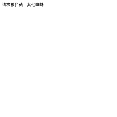
请求被拦截：其他蜘蛛