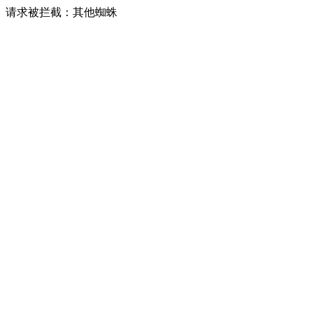
请求被拦截：其他蜘蛛