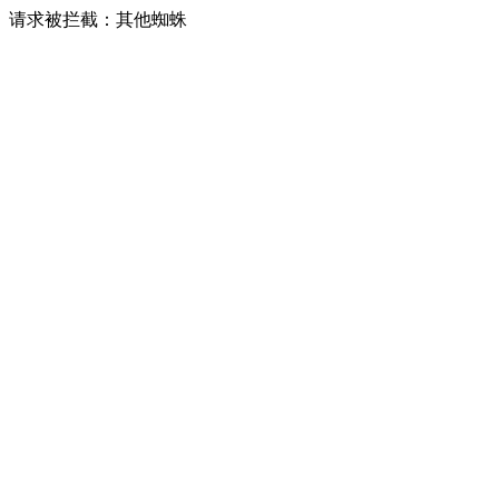
请求被拦截：其他蜘蛛