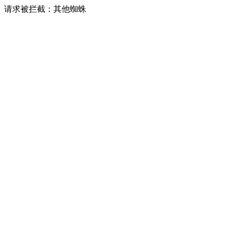
请求被拦截：其他蜘蛛