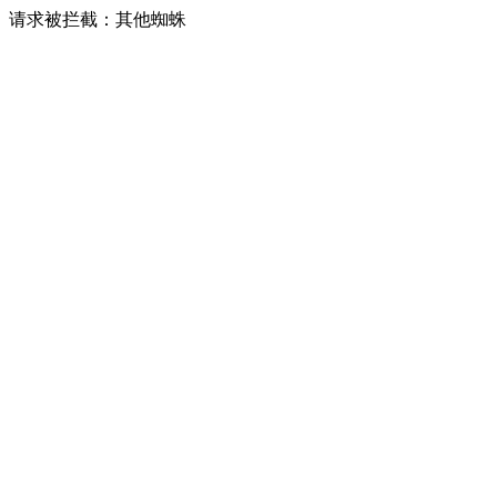
请求被拦截：其他蜘蛛