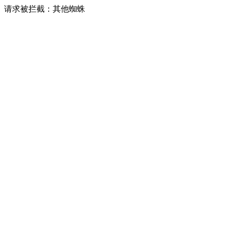
请求被拦截：其他蜘蛛