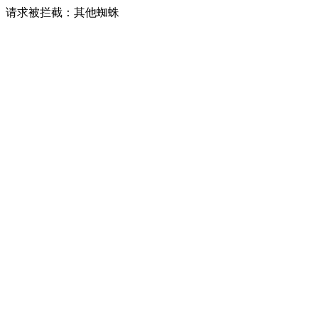
请求被拦截：其他蜘蛛