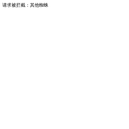
请求被拦截：其他蜘蛛