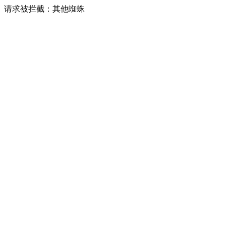
请求被拦截：其他蜘蛛