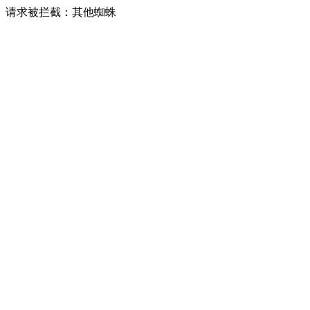
请求被拦截：其他蜘蛛