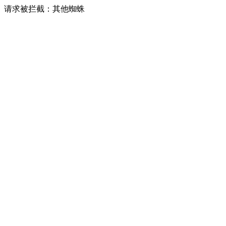
请求被拦截：其他蜘蛛