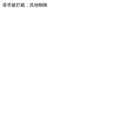
请求被拦截：其他蜘蛛