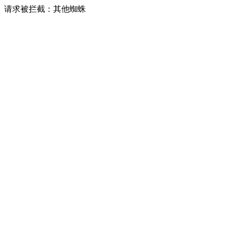
请求被拦截：其他蜘蛛