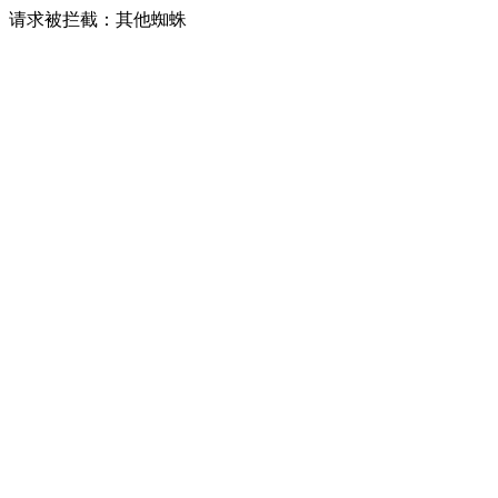
请求被拦截：其他蜘蛛