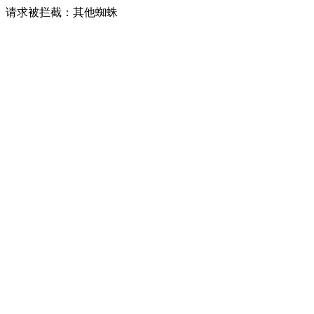
请求被拦截：其他蜘蛛