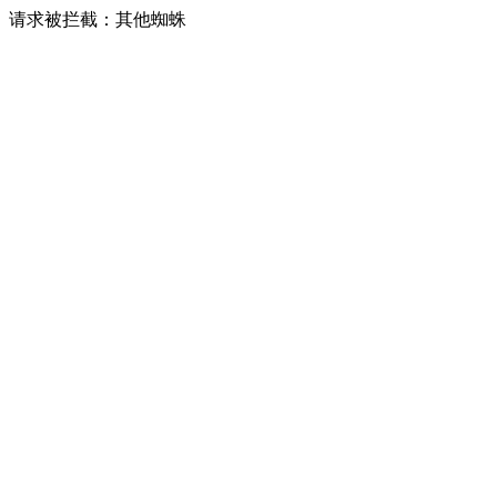
请求被拦截：其他蜘蛛