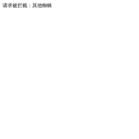
请求被拦截：其他蜘蛛