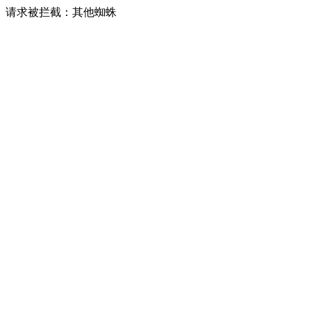
请求被拦截：其他蜘蛛