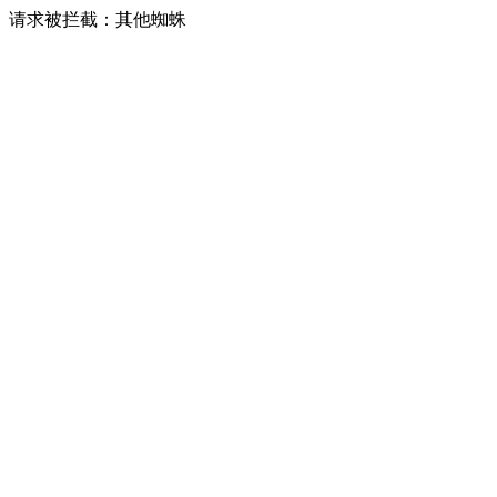
请求被拦截：其他蜘蛛