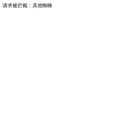
请求被拦截：其他蜘蛛