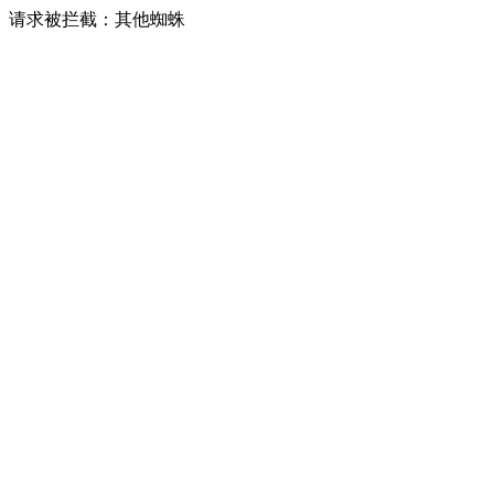
请求被拦截：其他蜘蛛