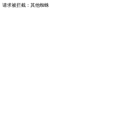
请求被拦截：其他蜘蛛