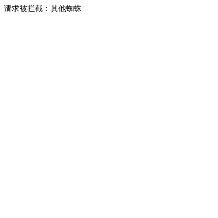
请求被拦截：其他蜘蛛