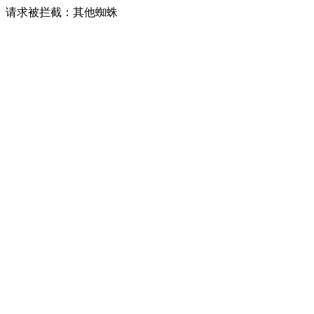
请求被拦截：其他蜘蛛