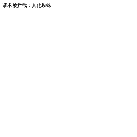
请求被拦截：其他蜘蛛