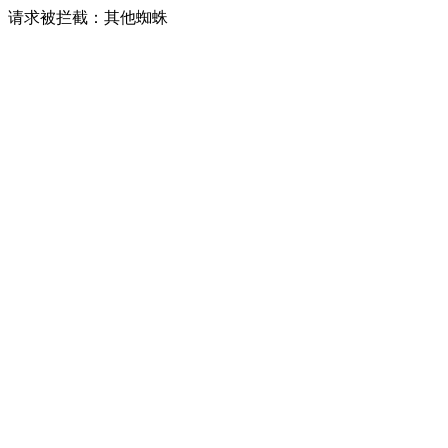
请求被拦截：其他蜘蛛