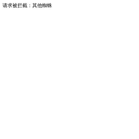
请求被拦截：其他蜘蛛