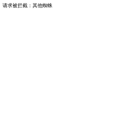
请求被拦截：其他蜘蛛