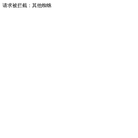
请求被拦截：其他蜘蛛