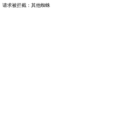
请求被拦截：其他蜘蛛