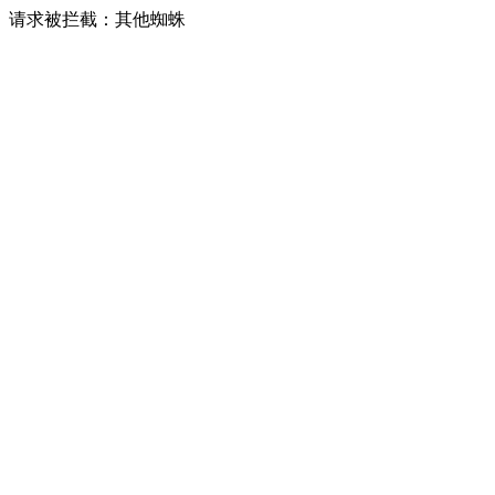
请求被拦截：其他蜘蛛