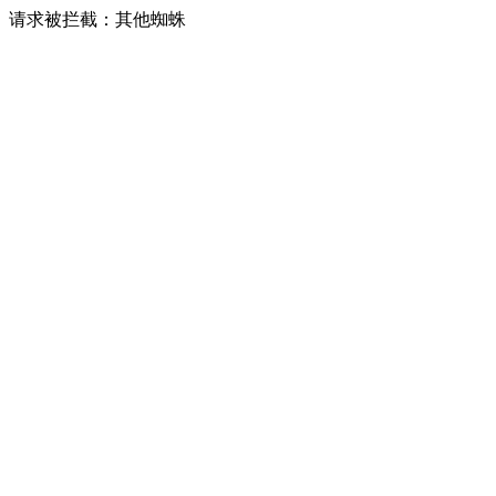
请求被拦截：其他蜘蛛