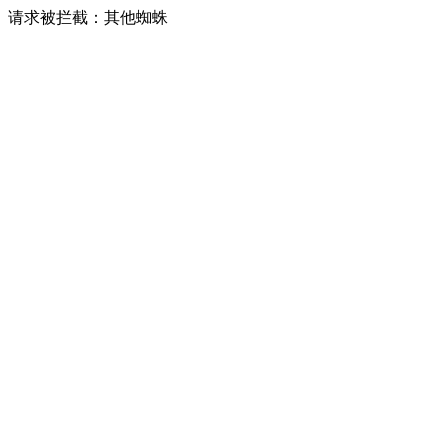
请求被拦截：其他蜘蛛