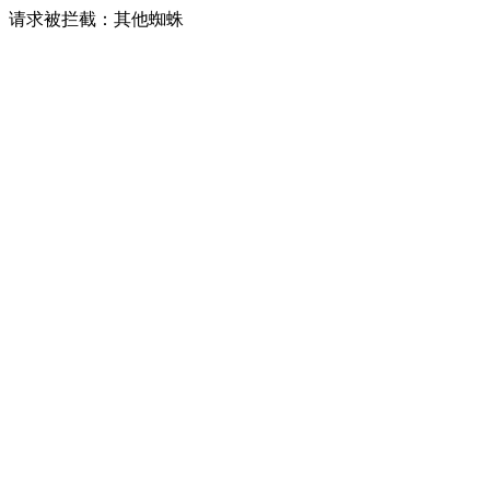
请求被拦截：其他蜘蛛