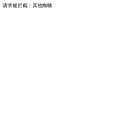
请求被拦截：其他蜘蛛