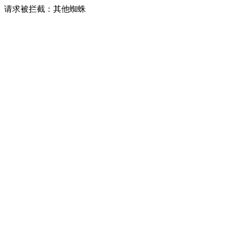
请求被拦截：其他蜘蛛