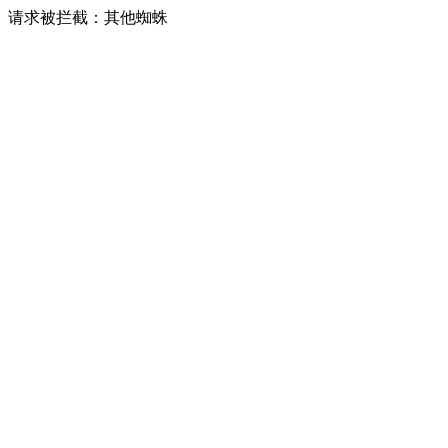
请求被拦截：其他蜘蛛