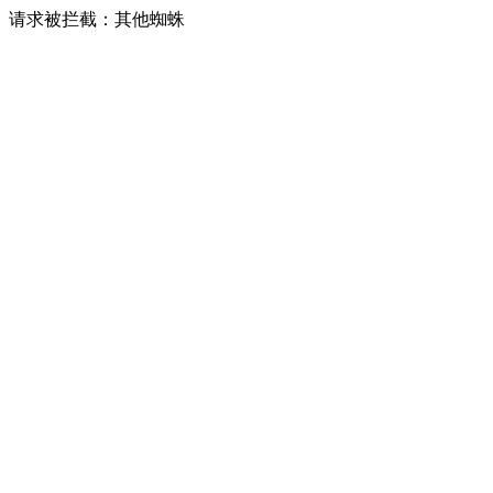
请求被拦截：其他蜘蛛