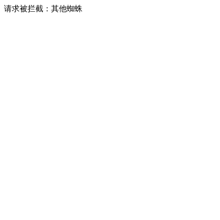
请求被拦截：其他蜘蛛