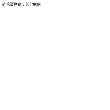
请求被拦截：其他蜘蛛