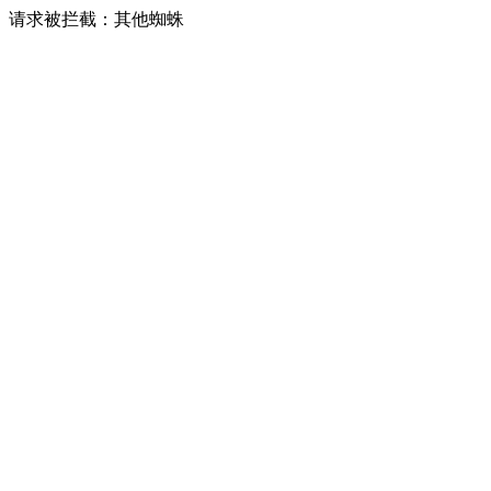
请求被拦截：其他蜘蛛