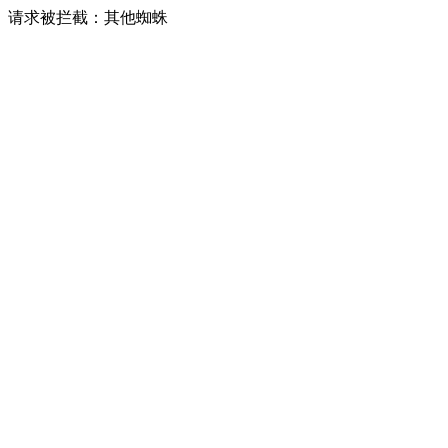
请求被拦截：其他蜘蛛