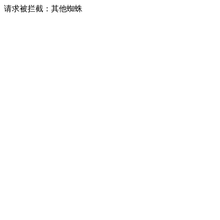
请求被拦截：其他蜘蛛