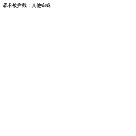
请求被拦截：其他蜘蛛