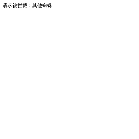
请求被拦截：其他蜘蛛