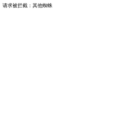
请求被拦截：其他蜘蛛