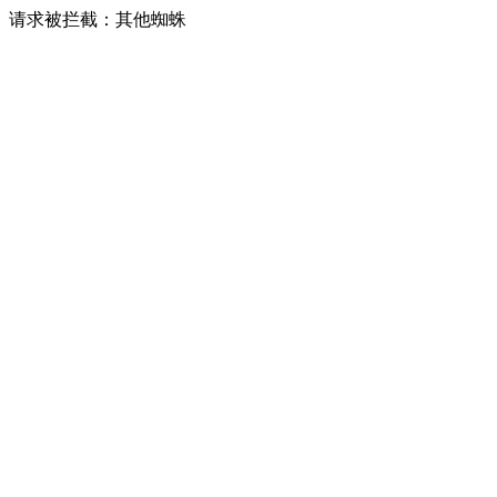
请求被拦截：其他蜘蛛