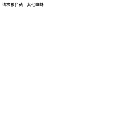
请求被拦截：其他蜘蛛