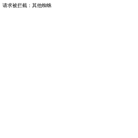
请求被拦截：其他蜘蛛