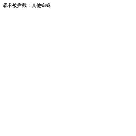
请求被拦截：其他蜘蛛